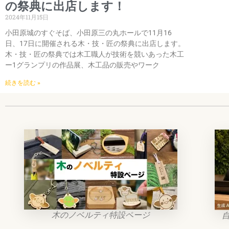
の祭典に出店します！
2024年11月15日
小田原城のすぐそば、小田原三の丸ホールで11月16
日、17日に開催される木・技・匠の祭典に出店します。
木・技・匠の祭典では木工職人が技術を競いあった木工
ー1グランプリの作品展、木工品の販売やワーク
続きを読む »
木のノベルティ特設ページ