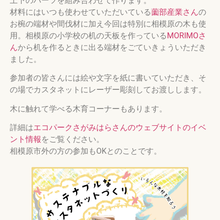
上下のパーツを組み合わせて作ります。
材料にはいつも使わせていただいている
薗部産業さん
の
お椀の端材や間伐材に加え今回は特別に相模原の木も使
用。相模原の小学校の机の天板を作っている
MORIMOさ
ん
から机を作るときに出る端材をごていきょういただき
ました。
参加者の皆さんには絵や文字を紙に書いていただき、そ
の場でカスタネットにレーザー彫刻してお渡しします。
木に触れて学べる木育コーナーもあります。
詳細は
エコパークさがみはらさんのウェブサイトのイベ
ント情報
をご覧ください。
相模原市外の方の参加もOKとのことです。