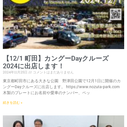
【12/1 町田】カングーDayクルーズ
2024に出店します！
2024年11月25日
コメントはまだありません
東京都町田市にある大きな公園 野津田公園で12月1日に開催のカ
ングーDayクルーズに出店します。 https://www.nozuta-park.com
木製のプレートにお名前や愛車のナンバー、ペッ
続きを読む »