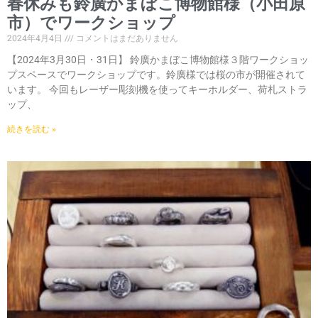
春休みも鈴廣かまぼこ博物館様（小田原
市）でワークショップ
2024年4月4日
コメントはまだありません
【2024年3月30日・31日】 鈴廣かまぼこ博物館様３階ワークショッ
プスペースでワークショップです。鈴廣様では桜の市が開催されて
います。 今回もレーザー彫刻機を使ってキーホルダー、荷札ストラ
ップ、
続きを読む »